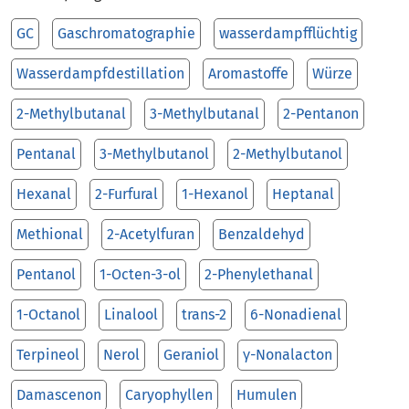
GC
Gaschromatographie
wasserdampfflüchtig
Wasserdampfdestillation
Aromastoffe
Würze
2-Methylbutanal
3-Methylbutanal
2-Pentanon
Pentanal
3-Methylbutanol
2-Methylbutanol
Hexanal
2-Furfural
1-Hexanol
Heptanal
Methional
2-Acetylfuran
Benzaldehyd
Pentanol
1-Octen-3-ol
2-Phenylethanal
1-Octanol
Linalool
trans-2
6-Nonadienal
Terpineol
Nerol
Geraniol
γ-Nonalacton
Damascenon
Caryophyllen
Humulen