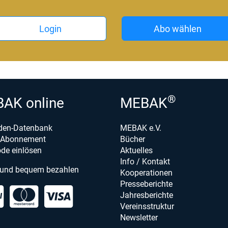
Login
Abo wählen
®
AK online
MEBAK
den-Datenbank
MEBAK e.V.
e-Abonnement
Bücher
de einlösen
Aktuelles
Info / Kontakt
 und bequem bezahlen
Kooperationen
Presseberichte
Jahresberichte
Vereinsstruktur
Newsletter