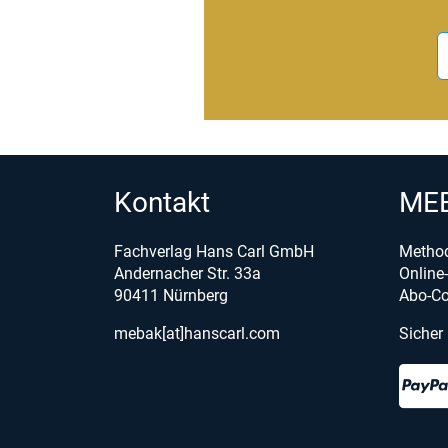
Kontakt
MEB
Fachverlag Hans Carl GmbH
Metho
Andernacher Str. 33a
Onlin
90411 Nürnberg
Abo-Co
mebak[at]hanscarl.com
Sicher