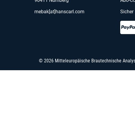
90411 Nürnberg
Abo-Co
mebak[at]hanscarl.com
Sicher
© 2026 Mitteleuropäische Brautechnische Analy