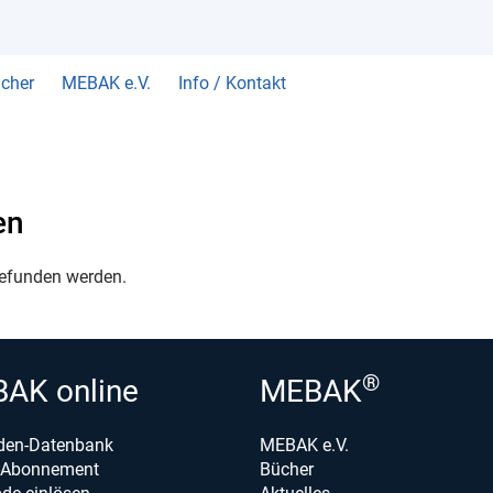
cher
MEBAK e.V.
Info / Kontakt
en
gefunden werden.
®
AK online
MEBAK
den-Datenbank
MEBAK e.V.
e-Abonnement
Bücher